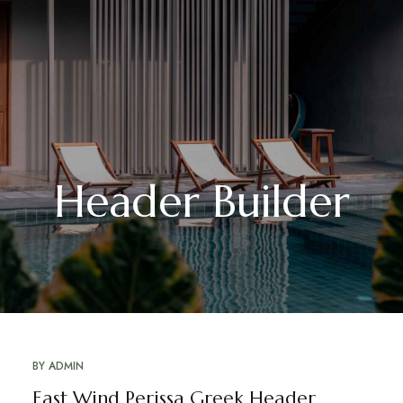
Header Builder
BY
ADMIN
East Wind Perissa Greek Header