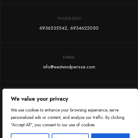
ΤΗΛΈΦΩΝΟ
6936535542
,
6934622050
EMAIL
info@eastwindperissa.com
PRIVACY POLICY
GDPR
We value your privacy
We use cookies to enhance your browsing experience, serve
personalized ads or content, and analyze our traffic. By clicking
© Copyright East Wind Perissa | Powered by
eGEMI
"Accept All", you consent to our use of cookies.
Αριθμός Άδειας: 00002444840